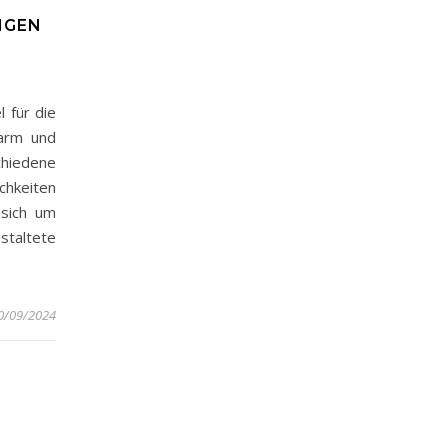
NGEN
l für die
warm und
hiedene
chkeiten
 sich um
staltete
0/09/2024