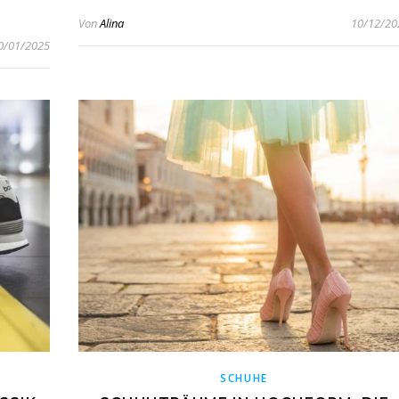
Von
Alina
10/12/20
0/01/2025
SCHUHE