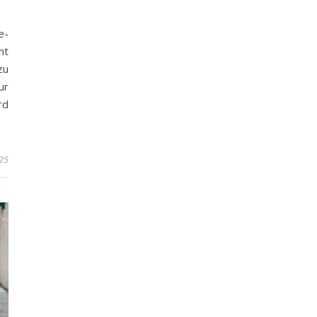
e-
ht
zu
ur
rd
25