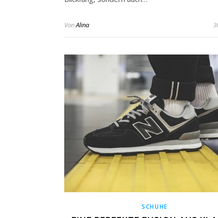
Von
Alina
3
SCHUHE