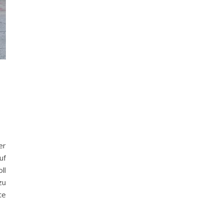
er
uf
ll
zu
te