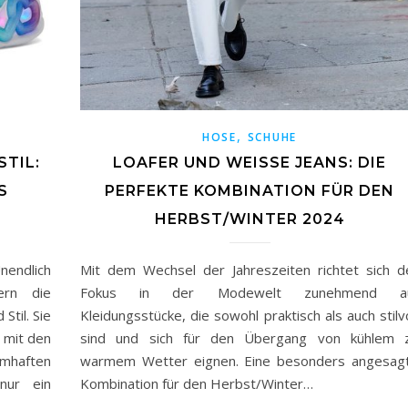
,
HOSE
SCHUHE
TIL:
LOAFER UND WEISSE JEANS: DIE P
S
ERFEKTE KOMBINATION FÜR DEN H
ERBST/WINTER 2024
ndlich
Mit dem Wechsel der Jahreszeiten richtet sich d
ern die
Fokus in der Modewelt zunehmend a
Stil. Sie
Kleidungsstücke, die sowohl praktisch als auch stilvo
 mit den
sind und sich für den Übergang von kühlem 
umhaften
warmem Wetter eignen. Eine besonders angesag
nur ein
Kombination für den Herbst/Winter…