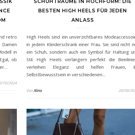
SSIK
SCHUHTRÄUME IN HOCHFORM: DIE
NCE
BESTEN HIGH HEELS FÜR JEDEN
OM
ANLASS
nd retro
High Heels sind ein unverzichtbares Modeaccessoi
ce Damen
in jedem Kleiderschrank einer Frau. Sie sind nicht n
odell in
ein Schuh, sondern auch ein Symbol für Haltung u
Egal, ob
Stil. High Heels verlängern perfekt die Beinlinie
der…
verleihen Eleganz und helfen Frauen, i
Selbstbewusstsein in verschiedenen…
0/10/2024
Von
Alina
20/09/20