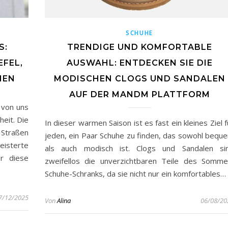
SCHUHE
S:
TRENDIGE UND KOMFORTABLE
FEL,
AUSWAHL: ENTDECKEN SIE DIE
NEN
MODISCHEN CLOGS UND SANDALEN
AUF DER MANDM PLATTFORM
 von uns
eit. Die
In dieser warmen Saison ist es fast ein kleines Ziel f
 Straßen
jeden, ein Paar Schuhe zu finden, das sowohl bequ
eisterte
als auch modisch ist. Clogs und Sandalen si
ür diese
zweifellos die unverzichtbaren Teile des Somme
Schuhe-Schranks, da sie nicht nur ein komfortables…
7/12/2025
Von
Alina
06/08/20