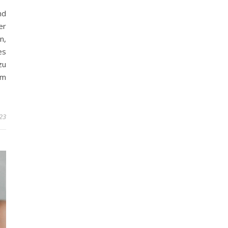
nd
er
n,
es
zu
em
23