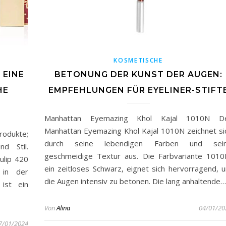
KOSMETISCHE
 EINE
BETONUNG DER KUNST DER AUGEN:
HE
EMPFEHLUNGEN FÜR EYELINER-STIFT
Manhattan Eyemazing Khol Kajal 1010N D
Manhattan Eyemazing Khol Kajal 1010N zeichnet si
rodukte;
durch seine lebendigen Farben und sei
d Stil.
geschmeidige Textur aus. Die Farbvariante 1010
ulip 420
ein zeitloses Schwarz, eignet sich hervorragend, 
 in der
die Augen intensiv zu betonen. Die lang anhaltende…
ist ein
Von
Alina
04/01/20
7/01/2024