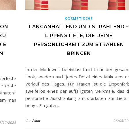
KOSMETISCHE
VON
LANGANHALTEND UND STRAHLEND –
ZU
LIPPENSTIFTE, DIE DEINE
DIE
PERSÖNLICHKEIT ZUM STRAHLEN
EN
BRINGEN
In der Modewelt beeinflusst nicht nur der gesam
Look, sondern auch jedes Detail eines Make-ups d
perfekte
Verlauf des Tages. Für Frauen ist die Lippenfar
er erste
zweifellos eines der auffälligsten Merkmale, das d
inuten!“
persönliche Ausstrahlung am stärksten zur Geltu
dem man
bringt. Ein guter…
Von
Alina
26/08/20
7/12/2025