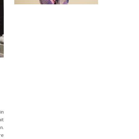
E
in
it
n.
re