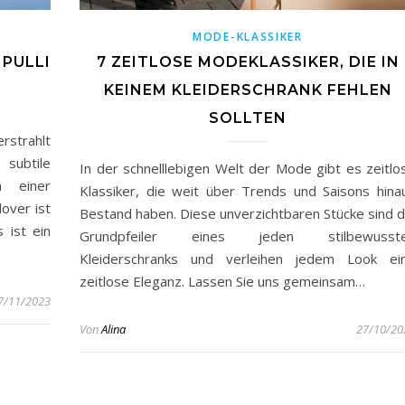
MODE-KLASSIKER
PULLI
7 ZEITLOSE MODEKLASSIKER, DIE IN
KEINEM KLEIDERSCHRANK FEHLEN
SOLLTEN
rstrahlt
subtile
In der schnelllebigen Welt der Mode gibt es zeitlo
n einer
Klassiker, die weit über Trends und Saisons hina
over ist
Bestand haben. Diese unverzichtbaren Stücke sind d
 ist ein
Grundpfeiler eines jeden stilbewusst
Kleiderschranks und verleihen jedem Look ei
zeitlose Eleganz. Lassen Sie uns gemeinsam…
7/11/2023
Von
Alina
27/10/20