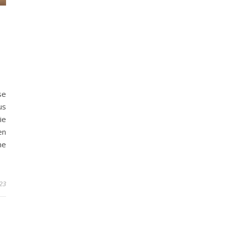
se
us
ie
en
ne
23