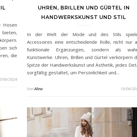
IL
UHREN, BRILLEN UND GÜRTEL IN
HANDWERKSKUNST UND STIL
e Hosen
 bieten,
In der Welt der Mode und des Stils spiel
örpern.
Accessoires eine entscheidende Rolle, nicht nur a
en sich
funktionale Ergänzungen, sondern als wah
ren, die
Kunstwerke. Uhren, Brillen und Gürtel verkörpern d
Spitze der Handwerkskunst und Ästhetik, jedes Deta
sorgfältig gestaltet, um Persönlichkeit und…
0/06/2024
Von
Alina
10/06/20