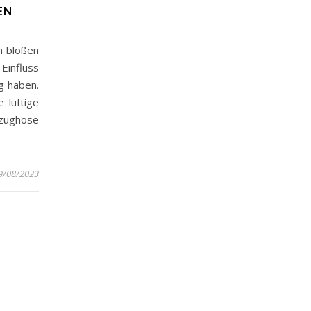
EN
n bloßen
Einfluss
g haben.
 luftige
zughose
9/08/2023