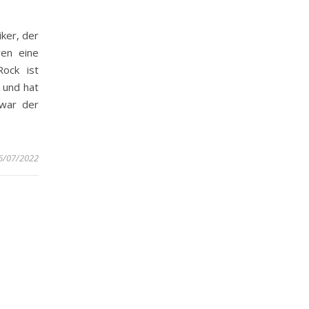
iker, der
ren eine
ock ist
 und hat
 war der
6/07/2022